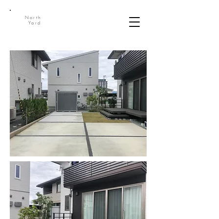
North
Yard